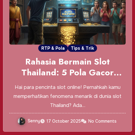
RTP & Pola
Tips & Trik
Rahasia Bermain Slot
Thailand: 5 Pola Gacor
Terbukti untuk Auto Maxwin
Hai para pencinta slot online! Pernahkah kamu
2025
memperhatikan fenomena menarik di dunia slot
Thailand? Ada…
Senny
17 October 2025
No Comments