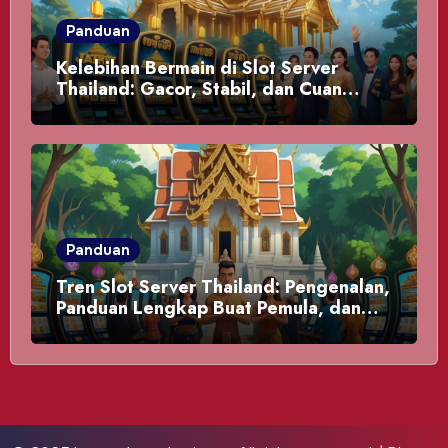
Panduan
Kelebihan Bermain di Slot Server
Thailand: Gacor, Stabil, dan Cuan
Maksimal
Panduan
Tren Slot Server Thailand: Pengenalan,
Panduan Lengkap Buat Pemula, dan
Cara Dapat Untung